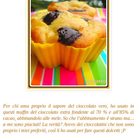
Per chi ama proprio il sapore del cioccolato vero, ho usato in
questi muffin del cioccolato extra fondente al 70 % e all’85% di
cacao, abbinandolo alle mele. So che l’abbinamento è strano ma…
a me sono piaciuti! La verità? Avevo dei cioccolatini che non sono
proprio i miei preferiti, così li ho usati per fare questi dolcetti ;P