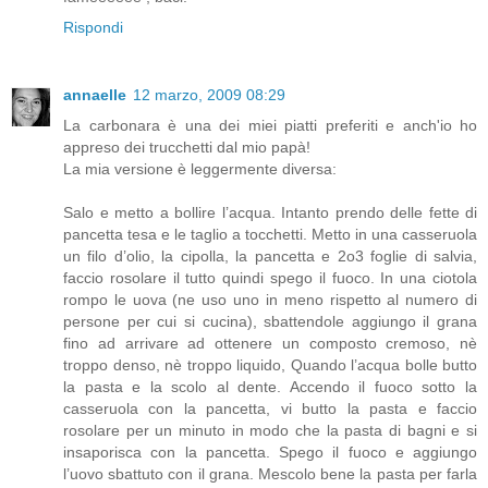
Rispondi
annaelle
12 marzo, 2009 08:29
La carbonara è una dei miei piatti preferiti e anch'io ho
appreso dei trucchetti dal mio papà!
La mia versione è leggermente diversa:
Salo e metto a bollire l’acqua. Intanto prendo delle fette di
pancetta tesa e le taglio a tocchetti. Metto in una casseruola
un filo d’olio, la cipolla, la pancetta e 2o3 foglie di salvia,
faccio rosolare il tutto quindi spego il fuoco. In una ciotola
rompo le uova (ne uso uno in meno rispetto al numero di
persone per cui si cucina), sbattendole aggiungo il grana
fino ad arrivare ad ottenere un composto cremoso, nè
troppo denso, nè troppo liquido, Quando l’acqua bolle butto
la pasta e la scolo al dente. Accendo il fuoco sotto la
casseruola con la pancetta, vi butto la pasta e faccio
rosolare per un minuto in modo che la pasta di bagni e si
insaporisca con la pancetta. Spego il fuoco e aggiungo
l’uovo sbattuto con il grana. Mescolo bene la pasta per farla