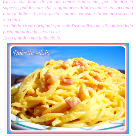
trucco, che molti di voi già conosceranno ma, per chi non lo
sapesse, può tornare utile: aggiungere all’uovo anche un cucchiaio
o più di latte…. Così la pasta rimane cremosa e l’uovo non si secca
in cottura.
So che la ricetta originale prevede l'uso dell'acqua di cottura della
pasta ma non è la stessa cosa.
Ecco quindi come la faccio io: