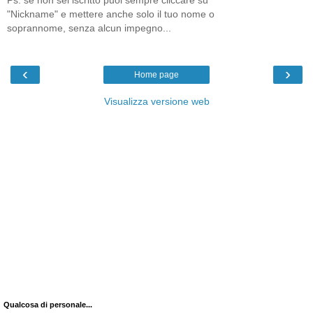
Ps: se non sei iscritto puoi sempre cliccare su
"Nickname" e mettere anche solo il tuo nome o
soprannome, senza alcun impegno...
‹
›
Home page
Visualizza versione web
Qualcosa di personale...