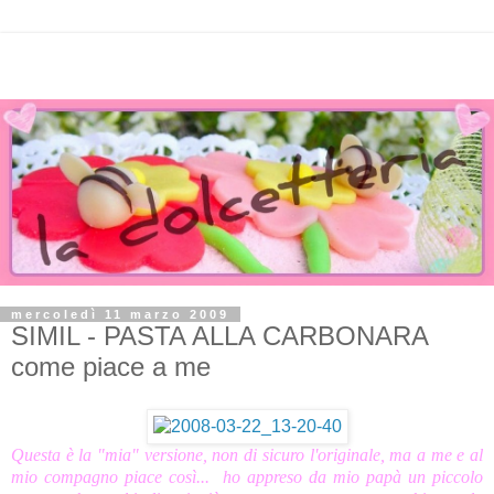
mercoledì 11 marzo 2009
SIMIL - PASTA ALLA CARBONARA
come piace a me
Questa è la "mia" versione, non di sicuro l'originale, ma a me e al
mio compagno piace così... ho appreso da mio papà un piccolo