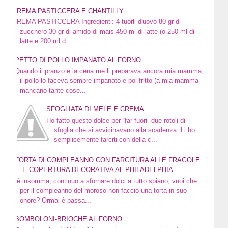
CREMA PASTICCERA E CHANTILLY
CREMA PASTICCERA Ingredienti: 4 tuorli d'uovo 80 gr di
zucchero 30 gr di amido di mais 450 ml di latte (o 250 ml di
latte e 200 ml d...
PETTO DI POLLO IMPANATO AL FORNO
Quando il pranzo e la cena me li preparava ancora mia mamma,
il pollo lo faceva sempre impanato e poi fritto (a mia mamma
mancano tante cose...
SFOGLIATA DI MELE E CREMA
Ho fatto questo dolce per “far fuori” due rotoli di
sfoglia che si avvicinavano alla scadenza. Li ho
semplicemente farciti con della c...
TORTA DI COMPLEANNO CON FARCITURA ALLE FRAGOLE
E COPERTURA DECORATIVA AL PHILADELPHIA
Bè insomma, continuo a sfornare dolci a tutto spiano, vuoi che
per il compleanno del moroso non faccio una torta in suo
onore? Ormai è passa...
BOMBOLONI-BRIOCHE AL FORNO