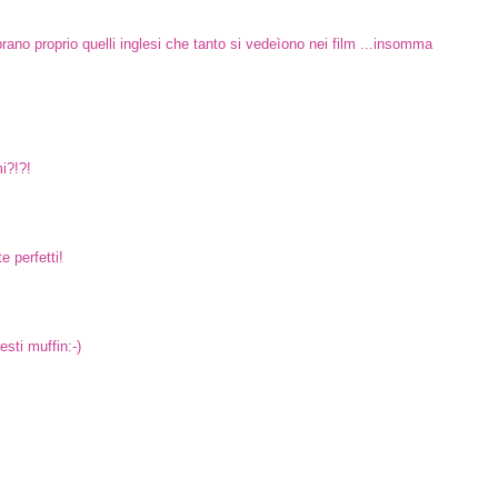
rano proprio quelli inglesi che tanto si vedeìono nei film ...insomma
i?!?!
 perfetti!
sti muffin:-)