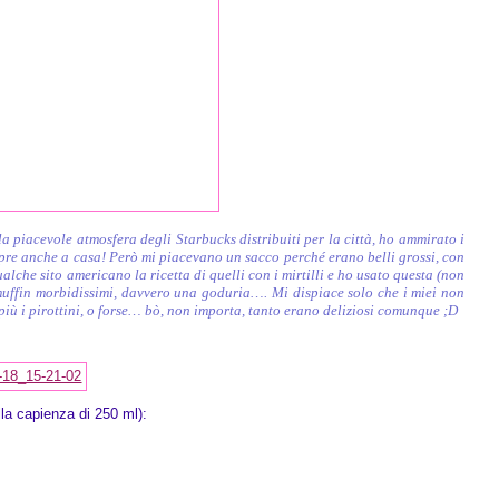
a piacevole atmosfera degli Starbucks distribuiti per la città, ho ammirato i
pre anche a casa! Però mi piacevano un sacco perché erano belli grossi, con
lche sito americano la ricetta di quelli con i mirtilli e ho usato questa (non
 muffin morbidissimi, davvero una goduria…. Mi dispiace solo che i miei non
 più i pirottini, o forse… bò, non importa, tanto erano deliziosi comunque ;D
la capienza di 250 ml):