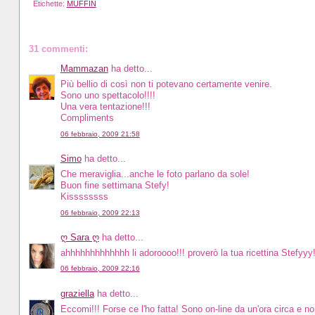
Etichette:
MUFFIN
31 commenti:
Mammazan
ha detto...
Più bellio di così non ti potevano certamente venire.
Sono uno spettacolo!!!!
Una vera tentazione!!!
Compliments
06 febbraio, 2009 21:58
Simo
ha detto...
Che meraviglia...anche le foto parlano da sole!
Buon fine settimana Stefy!
Kissssssss
06 febbraio, 2009 22:13
ღ Sara ღ
ha detto...
ahhhhhhhhhhhhh li adoroooo!!! proverò la tua ricettina Stefyyy
06 febbraio, 2009 22:16
graziella
ha detto...
Eccomi!!! Forse ce l'ho fatta! Sono on-line da un'ora circa e 