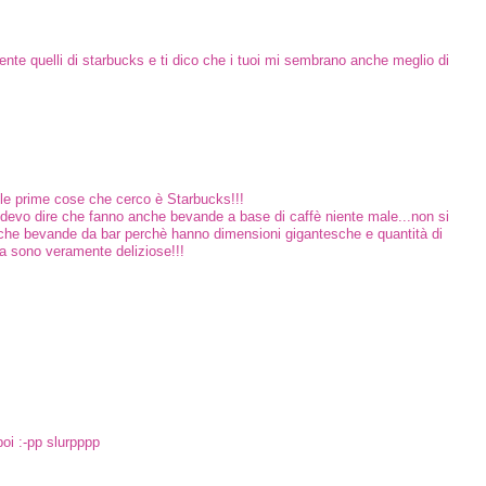
esente quelli di starbucks e ti dico che i tuoi mi sembrano anche meglio di
lle prime cose che cerco è Starbucks!!!
e devo dire che fanno anche bevande a base di caffè niente male...non si
ipiche bevande da bar perchè hanno dimensioni gigantesche e quantità di
ma sono veramente deliziose!!!
poi :-pp slurpppp