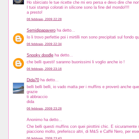
Ho sbirciato le tue ricette che mi ero persa e devo dire che non 
I tuoi stampi colorati in silicone sono la fine del mondo!!!!
a presto!
06 febbraio, 2009 22:28
Semidipapavero
ha detto...
Io li trovo perfettie poi i mirtilli non sono precipitati sul fondo q
06 febbraio, 2009 22:34
Snooky doodle
ha detto...
che belli questi! saranno buonissimi li voglio anche io !
06 febbraio, 2009 23:16
Dida70
ha detto...
belli belli belli, io vado matta per i muffins e proverò anche questi
grazie
ti abbraccio
dida
06 febbraio, 2009 23:28
Anonimo ha detto...
Che belli questi muffins con quei pirottini chic. E sicuramente s
piacciono molto, preferisco altri, di M&S e Caffé Nero, per es
06 febbraio, 2009 23:43