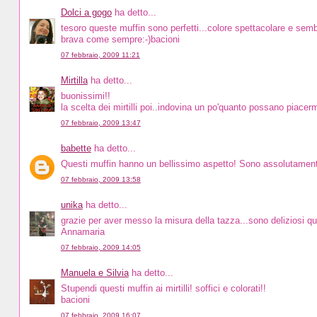
Dolci a gogo
ha detto...
tesoro queste muffin sono perfetti...colore spettacolare e semb
brava come sempre:-)bacioni
07 febbraio, 2009 11:21
Mirtilla
ha detto...
buonissimi!!
la scelta dei mirtilli poi..indovina un po'quanto possano piacerm
07 febbraio, 2009 13:47
babette
ha detto...
Questi muffin hanno un bellissimo aspetto! Sono assolutamente
07 febbraio, 2009 13:58
unika
ha detto...
grazie per aver messo la misura della tazza...sono deliziosi que
Annamaria
07 febbraio, 2009 14:05
Manuela e Silvia
ha detto...
Stupendi questi muffin ai mirtilli! soffici e colorati!!
bacioni
07 febbraio, 2009 16:07