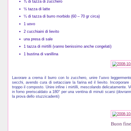
¾ di tazza di zucchero
½ tazza di latte
¼ di tazza di burro morbido (60 – 70 gr circa)
1 uovo
2 cucchiaini di lievito
una presa di sale
1 tazza di mirtilli (vanno benissimo anche congelati)
1 bustina di vanillina
Lavorare a crema il burro con lo zucchero, unire l’uovo leggermente
secchi, avendo cura di setacciare la farina ed il lievito. Incorporare 
troppo il composto. Unire infine i mirtilli, mescolando delicatamente. 
in forno preriscaldato a 180° per una ventina di minuti scarsi (dovranno
la prova dello stuzzicadenti)
Buon fine