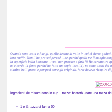
Quando sono stata a Parigi, quella decina di volte in cui ci siamo goduti l
loro muffin. Non li ho provati perché… bè, perché quelli me li mangio sem
la superficie bella bombata… vuoi non provare a farli?!! Ho cercato tra qua
mi ricordo la fonte perché ho fatto un copia-incolla): ne sono usciti dei
sianìno belli grossi e pomposi come gli originali, forse dovevo riempire di
Ingredienti (le misure sono in cup – tazze: basterà usare una tazza del
1 e ½ tazza di farina 00