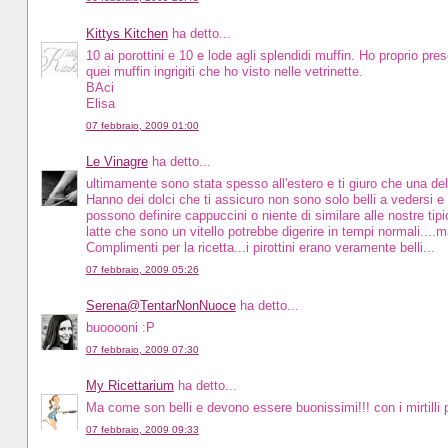
Kittys Kitchen
ha detto...
10 ai porottini e 10 e lode agli splendidi muffin. Ho proprio pr
quei muffin ingrigiti che ho visto nelle vetrinette.
BAci
Elisa
07 febbraio, 2009 01:00
Le Vinagre
ha detto...
ultimamente sono stata spesso all'estero e ti giuro che una de
Hanno dei dolci che ti assicuro non sono solo belli a vedersi 
possono definire cappuccini o niente di similare alle nostre t
latte che sono un vitello potrebbe digerire in tempi normali....
Complimenti per la ricetta...i pirottini erano veramente belli...
07 febbraio, 2009 05:26
Serena@TentarNonNuoce
ha detto...
buooooni :P
07 febbraio, 2009 07:30
My Ricettarium
ha detto...
Ma come son belli e devono essere buonissimi!!! con i mirtilli 
07 febbraio, 2009 09:33