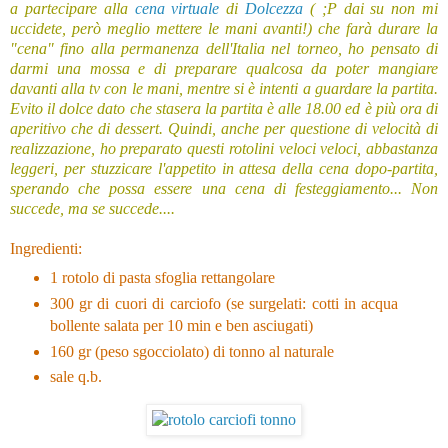
a partecipare alla
cena virtuale
di
Dolcezza
( ;P dai su non mi
uccidete, però meglio mettere le mani avanti!) che farà durare la
"cena" fino alla permanenza dell'Italia nel torneo, ho pensato di
darmi una mossa e di preparare qualcosa da poter mangiare
davanti alla tv con le mani, mentre si è intenti a guardare la partita.
Evito il dolce dato che stasera la partita è alle 18.00 ed è più ora di
aperitivo che di dessert. Quindi, anche per questione di velocità di
realizzazione, ho preparato questi rotolini veloci veloci, abbastanza
leggeri, per stuzzicare l'appetito in attesa della cena dopo-partita,
sperando che possa essere una cena di festeggiamento... Non
succede, ma se succede....
Ingredienti:
1 rotolo di pasta sfoglia rettangolare
300 gr di cuori di carciofo (se surgelati: cotti in acqua
bollente salata per 10 min e ben asciugati)
160 gr (peso sgocciolato) di tonno al naturale
sale q.b.