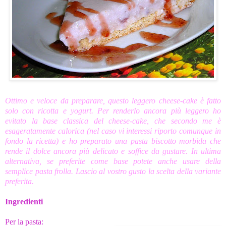
Ottimo e veloce da preparare, questo leggero cheese-cake è fatto
solo con ricotta e yogurt. Per renderlo ancora più leggero ho
evitato la base classica del cheese-cake, che secondo me è
esageratamente calorica (nel caso vi interessi riporto comunque in
fondo la ricetta) e ho preparato una pasta biscotto morbida che
rende il dolce ancora più delicato e soffice da gustare. In ultima
alternativa, se preferite come base potete anche usare della
semplice pasta frolla. Lascio al vostro gusto la scelta della variante
preferita.
Ingredienti
Per la pasta: