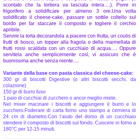
scontato che la tortiera va lasciata intera….). Porre in
frigorifero a solidificare per almeno 3 ore.Una volta
solidificato il cheese-cake, passare un sottile coltello sul
bordo per far staccare il composto e togliere il cerchio
apribile.
Servire la torta decorandola a piacere con frutta, un coulis di
frutti di bosco, un topper alla fragola o della marmellata di
frutti rossi scaldata con un cucchiaio di acqua…. Oppure
servitela anche semplicemente così, vi assicuro che è
buonissima anche senza niente….
Variante della base con pasta classica del cheese-cake:
300 gr di biscotti Digestive (o altri biscotti secchi, da
colazione)
150 gr di burro fuso
1 paio di cucchiai di zucchero o ancor meglio miele.
Nel mixer macinare i biscotti e aggiungere il burro e lo
zucchero.Foderare di carta forno uno stampo a cerniera di
24 cm di diametro.Con l'aiuto del dorso di un cucchiaio
stendere il composto di biscotti sul fondo. Cuocere in forno a
180°C per 12-15 minuti.