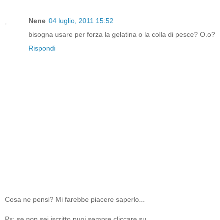
Nene
04 luglio, 2011 15:52
bisogna usare per forza la gelatina o la colla di pesce? O.o?
Rispondi
Cosa ne pensi? Mi farebbe piacere saperlo...
Ps: se non sei iscritto puoi sempre cliccare su