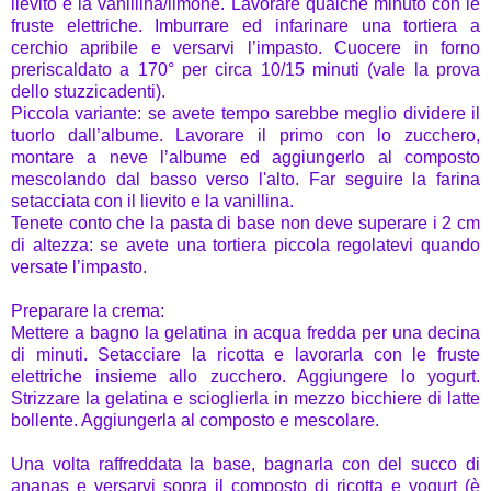
lievito e la vanillina/limone. Lavorare qualche minuto con le
fruste elettriche. Imburrare ed infarinare una tortiera a
cerchio apribile e versarvi l’impasto. Cuocere in forno
preriscaldato a 170° per circa 10/15 minuti (vale la prova
dello stuzzicadenti).
Piccola variante: se avete tempo sarebbe meglio dividere il
tuorlo dall’albume. Lavorare il primo con lo zucchero,
montare a neve l’albume ed aggiungerlo al composto
mescolando dal basso verso l'alto. Far seguire la farina
setacciata con il lievito e la vanillina.
Tenete conto che la pasta di base non deve superare i 2 cm
di altezza: se avete una tortiera piccola regolatevi quando
versate l’impasto.
Preparare la crema:
Mettere a bagno la gelatina in acqua fredda per una decina
di minuti. Setacciare la ricotta e lavorarla con le fruste
elettriche insieme allo zucchero. Aggiungere lo yogurt.
Strizzare la gelatina e scioglierla in mezzo bicchiere di latte
bollente. Aggiungerla al composto e mescolare.
Una volta raffreddata la base, bagnarla con del succo di
ananas e versarvi sopra il composto di ricotta e yogurt (è