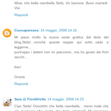
Wow, che bella ciambella Stefy. Un bacione. Buon martedì.
Vivi
Rispondi
Cuocapercaso
14 maggio, 2008 14:16
Mi piace molto la nuova veste grafica del titolo del
blog,Stefy!...nonchè queste seppie qui sotto...vado a
leggerne...
purtroppo i datteri non mi piacciono...ma ho giusto dei fichi
secchi...
baci
Grazia
Rispondi
Sara @ Fiordifrolla
14 maggio, 2008 14:23
Ciao Stefy! Oooohhh che bella ciambella... meno male che
c'è qualcuno che posta dei dolci salutari!!! Mi piacciono