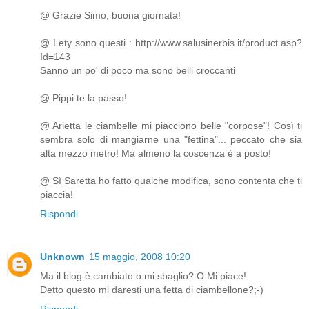
@ Grazie Simo, buona giornata!
@ Lety sono questi : http://www.salusinerbis.it/product.asp?
Id=143
Sanno un po' di poco ma sono belli croccanti
@ Pippi te la passo!
@ Arietta le ciambelle mi piacciono belle "corpose"! Così ti
sembra solo di mangiarne una "fettina"... peccato che sia
alta mezzo metro! Ma almeno la coscenza è a posto!
@ Sì Saretta ho fatto qualche modifica, sono contenta che ti
piaccia!
Rispondi
Unknown
15 maggio, 2008 10:20
Ma il blog è cambiato o mi sbaglio?:O Mi piace!
Detto questo mi daresti una fetta di ciambellone?;-)
Rispondi