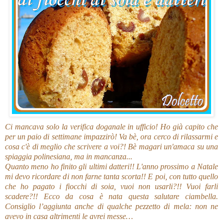
Ci mancava solo la verifica doganale in ufficio! Ho già capito che
per un paio di settimane impazzirò! Va bè, ora cerco di rilassarmi e
cosa c'è di meglio che scrivere a voi?! Bè magari un'amaca su una
spiaggia polinesiana, ma in mancanza...
Quanto meno ho finito gli ultimi datteri!! L'anno prossimo a Natale
mi devo ricordare di non farne tanta scorta!! E poi, con tutto quello
che ho pagato i fiocchi di soia, vuoi non usarli?!! Vuoi farli
scadere?!! Ecco da cosa è nata questa salutare ciambella.
Consiglio l’aggiunta anche di qualche pezzetto di mela: non ne
avevo in casa altrimenti le avrei messe…