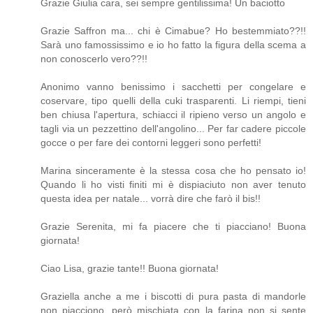
Grazie Giulia cara, sei sempre gentilissima! Un baciotto
Grazie Saffron ma... chi è Cimabue? Ho bestemmiato??!!
Sarà uno famossissimo e io ho fatto la figura della scema a
non conoscerlo vero??!!
Anonimo vanno benissimo i sacchetti per congelare e
coservare, tipo quelli della cuki trasparenti. Li riempi, tieni
ben chiusa l'apertura, schiacci il ripieno verso un angolo e
tagli via un pezzettino dell'angolino... Per far cadere piccole
gocce o per fare dei contorni leggeri sono perfetti!
Marina sinceramente è la stessa cosa che ho pensato io!
Quando li ho visti finiti mi è dispiaciuto non aver tenuto
questa idea per natale... vorrà dire che farò il bis!!
Grazie Serenita, mi fa piacere che ti piacciano! Buona
giornata!
Ciao Lisa, grazie tante!! Buona giornata!
Graziella anche a me i biscotti di pura pasta di mandorle
non piacciono, però mischiata con la farina non si sente