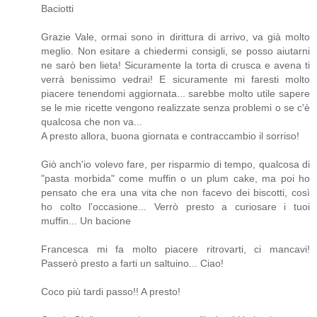
Baciotti
Grazie Vale, ormai sono in dirittura di arrivo, va già molto
meglio. Non esitare a chiedermi consigli, se posso aiutarni
ne sarò ben lieta! Sicuramente la torta di crusca e avena ti
verrà benissimo vedrai! E sicuramente mi faresti molto
piacere tenendomi aggiornata... sarebbe molto utile sapere
se le mie ricette vengono realizzate senza problemi o se c'è
qualcosa che non va...
A presto allora, buona giornata e contraccambio il sorriso!
Giò anch'io volevo fare, per risparmio di tempo, qualcosa di
"pasta morbida" come muffin o un plum cake, ma poi ho
pensato che era una vita che non facevo dei biscotti, così
ho colto l'occasione... Verrò presto a curiosare i tuoi
muffin... Un bacione
Francesca mi fa molto piacere ritrovarti, ci mancavi!
Passerò presto a farti un saltuino... Ciao!
Coco più tardi passo!! A presto!