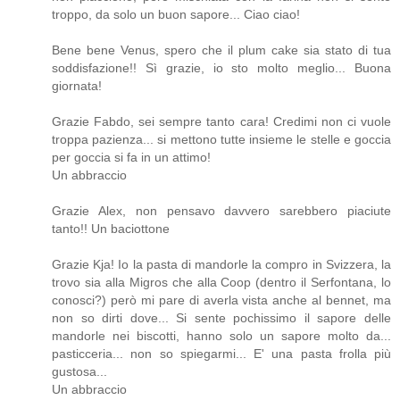
troppo, da solo un buon sapore... Ciao ciao!
Bene bene Venus, spero che il plum cake sia stato di tua
soddisfazione!! Sì grazie, io sto molto meglio... Buona
giornata!
Grazie Fabdo, sei sempre tanto cara! Credimi non ci vuole
troppa pazienza... si mettono tutte insieme le stelle e goccia
per goccia si fa in un attimo!
Un abbraccio
Grazie Alex, non pensavo davvero sarebbero piaciute
tanto!! Un baciottone
Grazie Kja! Io la pasta di mandorle la compro in Svizzera, la
trovo sia alla Migros che alla Coop (dentro il Serfontana, lo
conosci?) però mi pare di averla vista anche al bennet, ma
non so dirti dove... Si sente pochissimo il sapore delle
mandorle nei biscotti, hanno solo un sapore molto da...
pasticceria... non so spiegarmi... E' una pasta frolla più
gustosa...
Un abbraccio