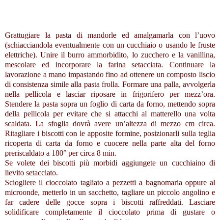
Grattugiare la pasta di mandorle ed amalgamarla con l’uovo
(schiacciandola eventualmente con un cucchiaio o usando le fruste
elettriche). Unire il burro ammorbidito, lo zucchero e la vanillina,
mescolare ed incorporare la farina setacciata. Continuare la
lavorazione a mano impastando fino ad ottenere un composto liscio
di consistenza simile alla pasta frolla. Formare una palla, avvolgerla
nella pellicola e lasciar riposare in frigorifero per mezz’ora.
Stendere la pasta sopra un foglio di carta da forno, mettendo sopra
della pellicola per evitare che si attacchi al matterello una volta
scaldata. La sfoglia dovrà avere un’altezza di mezzo cm circa.
Ritagliare i biscotti con le apposite formine, posizionarli sulla teglia
ricoperta di carta da forno e cuocere nella parte alta del forno
preriscaldato a 180° per circa 8 min.
Se volete dei biscotti più morbidi aggiungete un cucchiaino di
lievito setacciato.
Sciogliere il cioccolato tagliato a pezzetti a bagnomaria oppure al
microonde, metterlo in un sacchetto, tagliare un piccolo angolino e
far cadere delle gocce sopra i biscotti raffreddati. Lasciare
solidificare completamente il cioccolato prima di gustare o