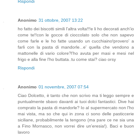
Rispondi
Anonimo
31 ottobre, 2007 13:22
ho fatto dei biscotti simili l'altra volta!!!e li ho decorati anch'io
come te!!con le gocce di cioccolato solo che non sapevo
come farle e le ho fatte usando un cucchiaino!provero' a
farli con la pasta di mandorle...e' quella che vendono a
mattonelle di vario colore?l'ho avuta per masi e mesi nel
frigo e alla fine l'ho buttata..tu come stai? ciao orsy
Rispondi
Anonimo
01 novembre, 2007 07:54
Ciao Dolcetto, è tanto che non scrivo ma ti leggo sempre e
puntualmente sbavo davanti ai tuoi dolci fantastici. Dive hai
comprato la pasta di mandorle? Io al supermercato non l'ho
mai vista, ma so che qui in zona ci sono delle pasticcerie
siciliane, probabilmente la tengono (ma pare ce ne sia una
a Fino Mornasco, non vorrei dire un'eresia!). Baci e buon
lavoro