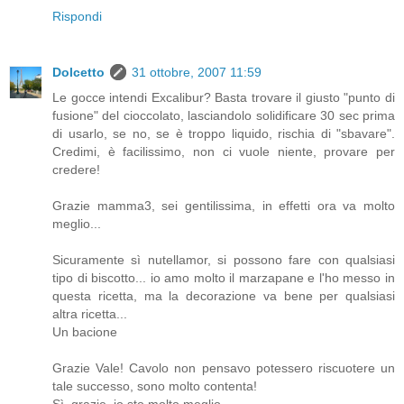
Rispondi
Dolcetto
31 ottobre, 2007 11:59
Le gocce intendi Excalibur? Basta trovare il giusto "punto di
fusione" del cioccolato, lasciandolo solidificare 30 sec prima
di usarlo, se no, se è troppo liquido, rischia di "sbavare".
Credimi, è facilissimo, non ci vuole niente, provare per
credere!
Grazie mamma3, sei gentilissima, in effetti ora va molto
meglio...
Sicuramente sì nutellamor, si possono fare con qualsiasi
tipo di biscotto... io amo molto il marzapane e l'ho messo in
questa ricetta, ma la decorazione va bene per qualsiasi
altra ricetta...
Un bacione
Grazie Vale! Cavolo non pensavo potessero riscuotere un
tale successo, sono molto contenta!
Sì, grazie, io sto molto meglio...