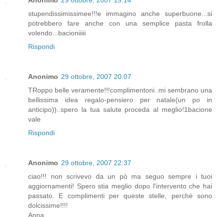
Anonimo
29 ottobre, 2007 19:14
stupendissimissimee!!!e immagino anche superbuone...si
potrebbero fare anche con una semplice pasta frolla
volendo...bacioniiiii
Rispondi
Anonimo
29 ottobre, 2007 20:07
TRoppo belle veramente!!!complimentoni..mi sembrano una
bellissima idea regalo-pensiero per natale(un po in
anticipo))..spero la tua salute proceda al meglio!1bacione
vale
Rispondi
Anonimo
29 ottobre, 2007 22:37
ciao!!! non scrivevo da un pò ma seguo sempre i tuoi
aggiornamenti! Spero stia meglio dopo l'intervento che hai
passato. E complimenti per queste stelle, perchè sono
dolcissime!!!!
Anna