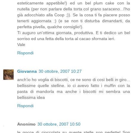
esteticamente appetibile!) ed un bel plum cake con la
nutella (per non parlare della torta col grano saraceno...l'ho
già adocchiato alla Coop ;)). Se la cosa ti fa piacere posso
tenerti aggiornata :) (e se non ti disturba dimandarti, da
perfetta pivella, qualche consiglio!).
Ti auguro un'ottima giornata, produttiva. E ti dedico un bel
sorriso ed una fetta della torta al cacao sfornata ieri.
Vale
Rispondi
Giovanna
30 ottobre, 2007 10:27
anch'io ho voglia di biscotti, ce ne sono di così belli in giro...
bellissime quelle stelline. io ci avevo fatto i muffin con la
pasta di mandorla ma anche i biscotti mi sembra una
bellissima idea
Rispondi
Anonimo
30 ottobre, 2007 10:50
le gocce di cioccolata su queste stelle son perfette! Son